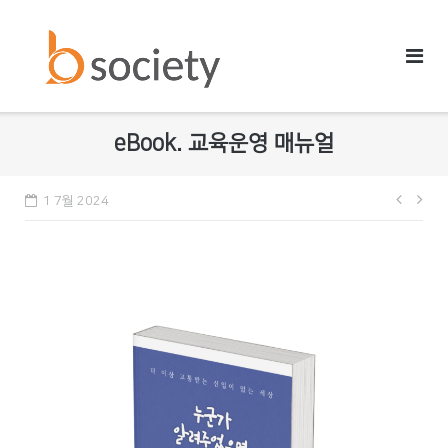
Skip
to
content
eBook. 교육운영 매뉴얼
1 7월 2024
글
내
비
게
이
션