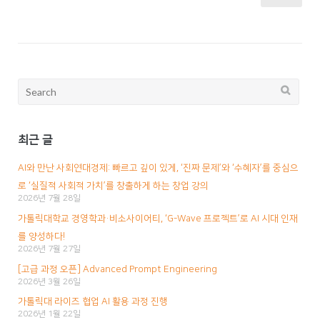
글
내
비
게
이
Search
션
for:
최근 글
AI와 만난 사회연대경제: 빠르고 깊이 있게, ‘진짜 문제’와 ‘수혜자’를 중심으
로 ‘실질적 사회적 가치’를 창출하게 하는 창업 강의
2026년 7월 28일
가톨릭대학교 경영학과·비소사이어티, ‘G-Wave 프로젝트’로 AI 시대 인재
를 양성하다!
2026년 7월 27일
[고급 과정 오픈] Advanced Prompt Engineering
2026년 3월 26일
가톨릭대 라이즈 협업 AI 활용 과정 진행
2026년 1월 22일