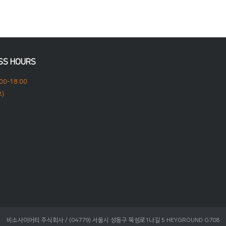
SS HOURS
00-18:00
)
비소사이어티 주식회사 / (04779) 서울시 성동구 뚝섬로1나길 5 HEYGROUND G708