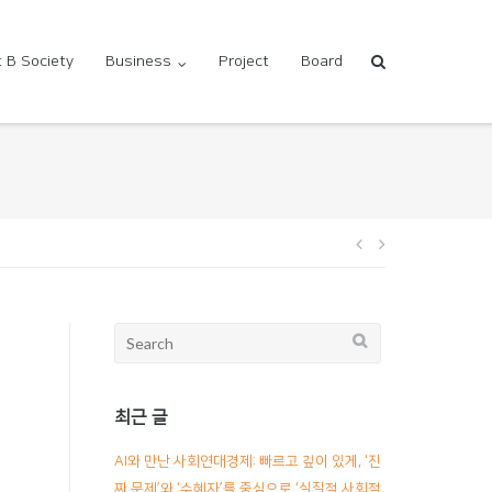
 B Society
Business
Project
Board
글
내
Search
for:
비
최근 글
게
AI와 만난 사회연대경제: 빠르고 깊이 있게, ‘진
짜 문제’와 ‘수혜자’를 중심으로 ‘실질적 사회적