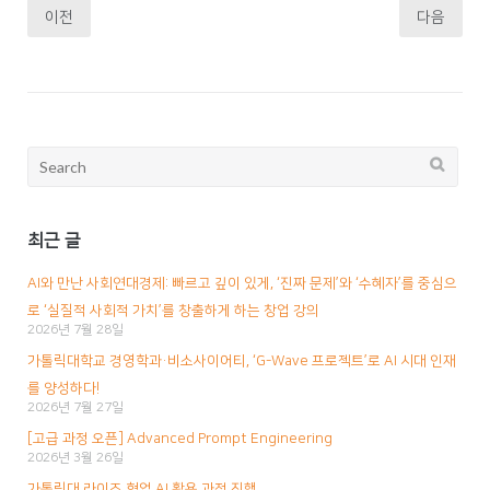
이전
다음
글
내
비
게
이
Search
션
for:
최근 글
AI와 만난 사회연대경제: 빠르고 깊이 있게, ‘진짜 문제’와 ‘수혜자’를 중심으
로 ‘실질적 사회적 가치’를 창출하게 하는 창업 강의
2026년 7월 28일
가톨릭대학교 경영학과·비소사이어티, ‘G-Wave 프로젝트’로 AI 시대 인재
를 양성하다!
2026년 7월 27일
[고급 과정 오픈] Advanced Prompt Engineering
2026년 3월 26일
가톨릭대 라이즈 협업 AI 활용 과정 진행