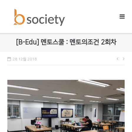
Skip
to
content
[B-Edu] 멘토스쿨 : 멘토의조건 2회차
28 12월 2018
글
내
비
게
이
션