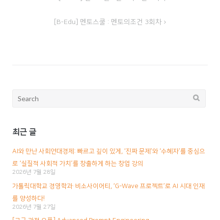
글
내
[B-Edu] 멘토스쿨 : 멘토의조건 3회차
비
게
이
션
Search
for:
최근 글
AI와 만난 사회연대경제: 빠르고 깊이 있게, ‘진짜 문제’와 ‘수혜자’를 중심으
로 ‘실질적 사회적 가치’를 창출하게 하는 창업 강의
2026년 7월 28일
가톨릭대학교 경영학과·비소사이어티, ‘G-Wave 프로젝트’로 AI 시대 인재
를 양성하다!
2026년 7월 27일