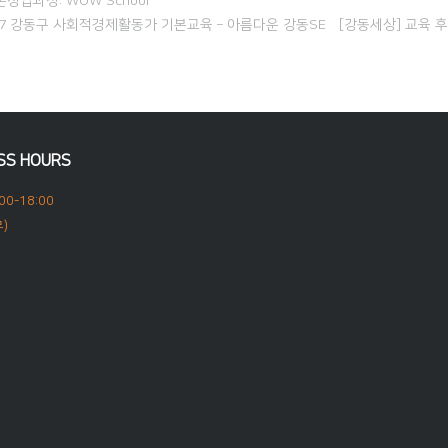
업과정: WOW School
2017 강동구 사회적경제활동가 기본교육 – 아름다운 강동SE相[강동세상] 교육 
SS HOURS
00-18:00
)