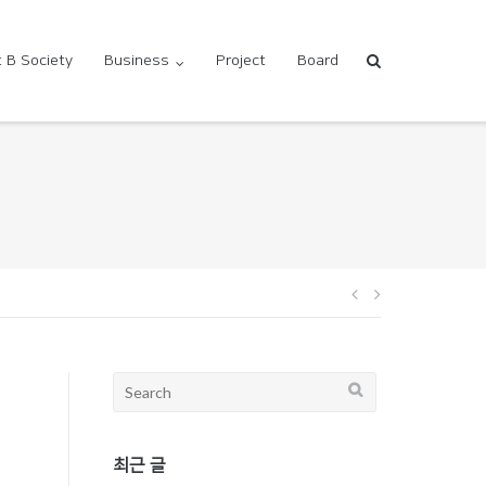
 B Society
Business
Project
Board
글
내
Search
for:
비
최근 글