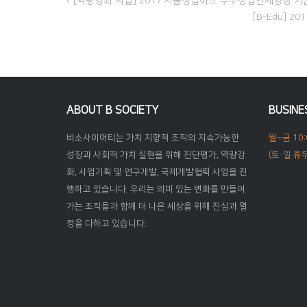
[역량강화 사업] 2017 서울창업허브 우수창업인재양성 기본창
[B-Edu] 
글
내
비
ABOUT B SOCIETY
BUSINE
게
비소사이어티는 가치 지향적 조직의 지속가능한
월~금 10:
성장과 사회적 가치 실현을 위해 진단평가, 역량강
(토·일 휴무
이
화, 사업기획 및 연구개발, 국제개발협력 사업을 진
행하고 있습니다. 우리는 의미 있는 변화를 만들어
션
가는 조직들과 함께 더 나은 세상을 위해 진심과 열
정을 다하고 있습니다.